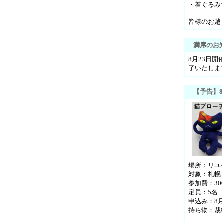
・着ぐるみ
皆様のお越
満席のお
8月23日
了いたしま
【予告】
場所：リユ
対象：札幌
参加費：30
定員：5名
申込み：8
持ち物：裁