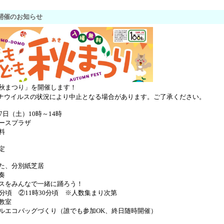
開催のお知らせ
秋まつり」を開催します！
ナウイルスの状況により中止となる場合があります。ご了承ください。
7日（土）10時～14時
ースプラザ
料
定
た、分別紙芝居
奏
スをみんなで一緒に踊ろう！
0分頃 ②11時30分頃 ※人数集まり次第
教室
エコバッグづくり（誰でも参加OK、終日随時開催）