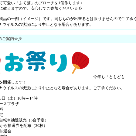
て可愛い「ふて猫」のブローチを1個作ります♪
に教えますので、安心してご参加ください☆彡
成品の一例（イメージ）です。同じものが出来るとは限りませんのでご了承
ナウイルスの状況により中止となる場合があります。
のご案内☆彡
今年も「ともども
を開催します！
ナウイルスの状況により中止となる場合があります。ご了承ください。
6日（土）10時～14時
ースプラザ
料
定
自転車抽選販売（5台予定）
分から抽選券を配布（30枚）
抽選会