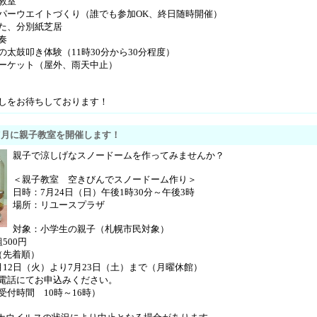
教室
ーウエイトづくり（誰でも参加OK、終日随時開催）
た、分別紙芝居
奏
の太鼓叩き体験（11時30分から30分程度）
ーケット（屋外、雨天中止）
しをお待ちしております！
7月に親子教室を開催します！
親子で涼しげなスノードームを作ってみませんか？
＜親子教室 空きびんでスノードーム作り＞
日時：7月24日（日）午後1時30分～午後3時
場所：リユースプラザ
対象：小学生の親子（札幌市民対象）
500円
（先着順）
月12日（火）より7月23日（土）まで（月曜休館）
てお申込みください。
間 10時～16時）