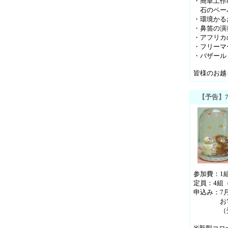
・簡単工作
石のペーパ
・環境かる
・鼻笛の演
・アフリカ
・フリーマ
・バザール
皆様のお越
【予告】
参加費：1組
定員：4組
申込み：7
お電話に
（受付時