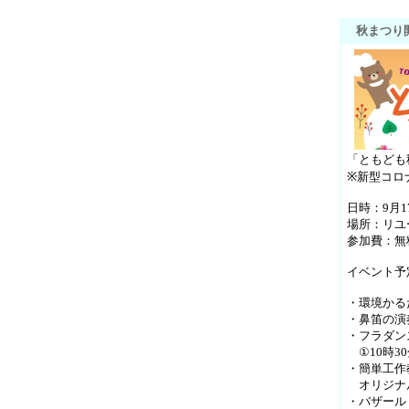
秋まつり
「ともども
※新型コロ
日時：9月1
場所：リユ
参加費：無
イベント予
・環境かる
・鼻笛の演
・フラダン
①10時3
・簡単工作
オリジナル
・バザール