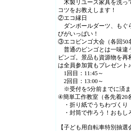
木製リユース家具を洗って
コツをお教えします！
②エコ縁日
ダンボールダーツ、もぐら
びがいっぱい！
③エコビンゴ大会（各回50
普通のビンゴとは一味違う
ビンゴ。景品も資源物を再
は全員参加賞もプレゼント♪
1回目：11:45～
2回目：13:00～
※受付を5分前までに済ま
④簡単工作教室（各先着20
・折り紙でうちわづくり
・封筒で作ろう！おもし
【子ども用自転車特別抽選