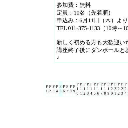
参加費：無料
定員：10名（先着順）
申込み：6月11日（木）よ
TEL 011-375-1133（10時～
新しく初める方も大歓迎い
講座終了後にダンボールと
♪
P
P
P
P
P
P
P
P
P
P
P
P
P
P
P
P
P
P
P
P
P
P
P
P
1
1
1
1
1
1
1
1
1
1
2
2
2
2
2
1
2
3
4
5
6
7
8
9
0
1
2
3
4
5
6
7
8
9
0
1
2
3
4