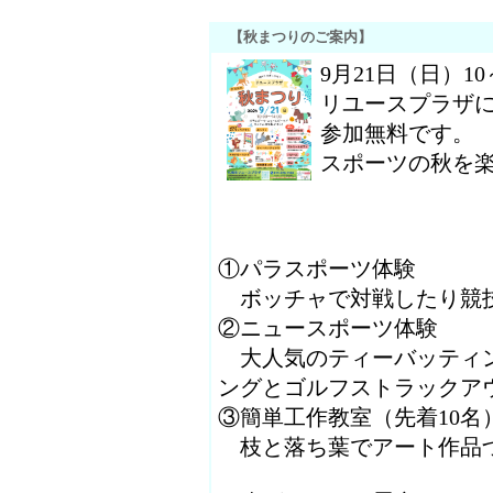
【秋まつりのご案内】
9月21日（日）10
リユースプラザ
参加無料です。
スポーツの秋を
①パラスポーツ体験
ボッチャで対戦したり競技
②ニュースポーツ体験
大人気のティーバッティン
ングとゴルフストラックア
③簡単工作教室（先着10名
枝と落ち葉でアート作品づ