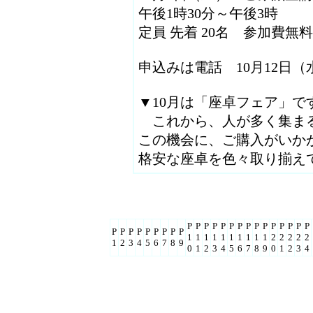
午後1時30分～午後3時
定員 先着 20名 参加費無料
申込みは電話 10月12日
▼10月は「座卓フェア」です
これから、人が多く集ま
この機会に、ご購入がいか
格安な座卓を色々取り揃え
P
P
P
P
P
P
P
P
P
P
P
P
P
P
P
P
P
P
P
P
P
P
P
P
1
1
1
1
1
1
1
1
1
1
2
2
2
2
2
1
2
3
4
5
6
7
8
9
0
1
2
3
4
5
6
7
8
9
0
1
2
3
4