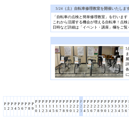
5/24（土）自転車修理教室を開催いたしま
「自転車の点検と簡単修理教室」を行います
これから活躍する機会が増える自転車！点検
日時など詳細は「イベント・講座」欄をご覧
詳
P
P
P
P
P
P
P
P
P
P
P
P
P
P
P
P
P
P
P
P
P
P
P
P
P
P
P
P
P
P
P
P
P
P
P
P
1
1
1
1
1
1
1
1
1
1
2
2
2
2
2
2
2
2
2
2
3
3
3
3
3
3
3
1
2
3
4
5
6
7
8
9
0
1
2
3
4
5
6
7
8
9
0
1
2
3
4
5
6
7
8
9
0
1
2
3
4
5
6