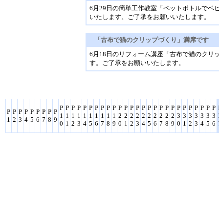
6月29日の簡単工作教室「ペットボトルで
いたします。ご了承をお願いいたします。
「古布で猫のクリップづくり」満席です
6月18日のリフォーム講座「古布で猫のクリ
す。ご了承をお願いいたします。
P
P
P
P
P
P
P
P
P
P
P
P
P
P
P
P
P
P
P
P
P
P
P
P
P
P
P
P
P
P
P
P
P
P
P
P
1
1
1
1
1
1
1
1
1
1
2
2
2
2
2
2
2
2
2
2
3
3
3
3
3
3
3
1
2
3
4
5
6
7
8
9
0
1
2
3
4
5
6
7
8
9
0
1
2
3
4
5
6
7
8
9
0
1
2
3
4
5
6