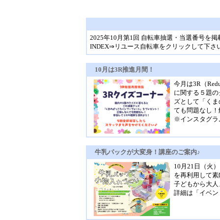
2025年10月第1回 自転車抽選・当選番号を
INDEX⇒リユース自転車をクリックして下さ
10月は3R推進月間！
今月は3R（Red
に関する５題の
ズとして「くま
ても問題なし！
※インスタグラ
牛乳パックが大変身！講座のご案内♪
10月21日（
を再利用して素
子どもから大人
詳細は「イベン