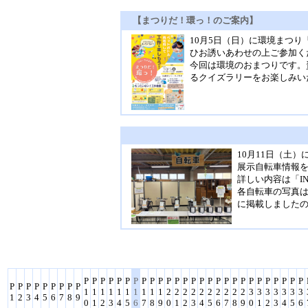
【まつりだ！環っ！のご案内】
10月5日（日）に環境まつ
ひお誘いあわせの上ご参加く
今回は環境のおまつりです。
るクイズラリーをお楽しみい
10月11日（土
展示自転車情報
詳しい内容は「I
各自転車の写真は
に掲載しました
P
P
P
P
P
P
P
P
P
P
P
P
P
P
P
P
P
P
P
P
P
P
P
P
P
P
P
P
P
P
P
P
P
P
P
P
1
1
1
1
1
1
1
1
1
1
2
2
2
2
2
2
2
2
2
2
3
3
3
3
3
3
3
1
2
3
4
5
6
7
8
9
0
1
2
3
4
5
6
7
8
9
0
1
2
3
4
5
6
7
8
9
0
1
2
3
4
5
6