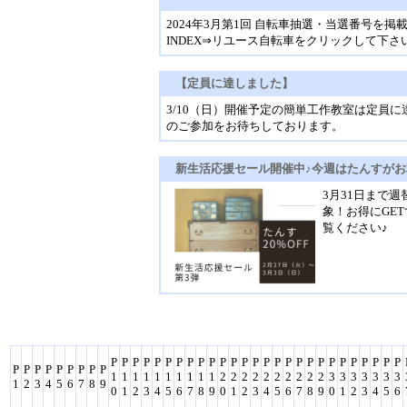
2024年3月第1回 自転車抽選・当選番号を掲
INDEX⇒リユース自転車をクリックして下さ
【定員に達しました】
3/10（日）開催予定の簡単工作教室は定員
のご参加をお待ちしております。
新生活応援セール開催中♪今週はたんすがお
3月31日まで週
象！お得にGET
覧ください♪
P
P
P
P
P
P
P
P
P
P
P
P
P
P
P
P
P
P
P
P
P
P
P
P
P
P
P
P
P
P
P
P
P
P
P
P
1
1
1
1
1
1
1
1
1
1
2
2
2
2
2
2
2
2
2
2
3
3
3
3
3
3
3
1
2
3
4
5
6
7
8
9
0
1
2
3
4
5
6
7
8
9
0
1
2
3
4
5
6
7
8
9
0
1
2
3
4
5
6