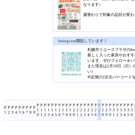
なります♪
週替わりで対象の品目が変わ
Instagram開設しています！
札幌市リユースプラザのIns
新しく入った家具やおすす
います。ぜひフォロー＆い
また現在は2月16日（日
い♪
※左側の2次元バーコード
P
P
P
P
P
P
P
P
P
P
P
P
P
P
P
P
P
P
P
P
P
P
P
P
P
P
P
P
P
P
P
P
P
P
P
P
1
1
1
1
1
1
1
1
1
1
2
2
2
2
2
2
2
2
2
2
3
3
3
3
3
3
3
1
2
3
4
5
6
7
8
9
0
1
2
3
4
5
6
7
8
9
0
1
2
3
4
5
6
7
8
9
0
1
2
3
4
5
6