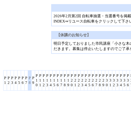
2026年2月第2回 自転車抽選・当選番号を掲
INDEX⇒リユース自転車をクリックして下さ
【休講のお知らせ】
明日予定しておりました市民講座「小さな木
だきます。募集は停止いたしますのでご了承
P
P
P
P
P
P
P
P
P
P
P
P
P
P
P
P
P
P
P
P
P
P
P
P
P
P
P
P
P
P
P
P
P
P
P
P
1
1
1
1
1
1
1
1
1
1
2
2
2
2
2
2
2
2
2
2
3
3
3
3
3
3
3
1
2
3
4
5
6
7
8
9
0
1
2
3
4
5
6
7
8
9
0
1
2
3
4
5
6
7
8
9
0
1
2
3
4
5
6