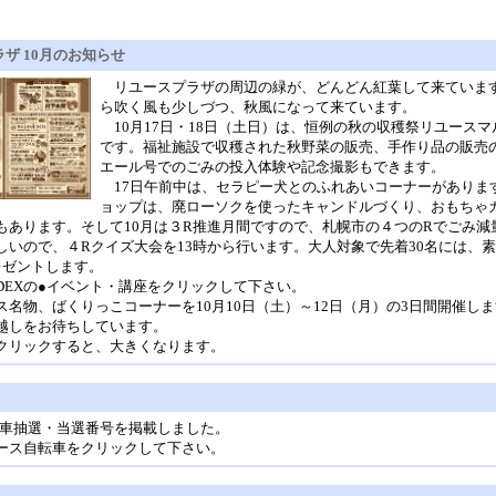
ザ 10月のお知らせ
リユースプラザの周辺の緑が、どんどん紅葉して来ていま
ら吹く風も少しづつ、秋風になって来ています。
10月17日・18日（土日）は、恒例の秋の収穫祭リユースマ
です。福祉施設で収穫された秋野菜の販売、手作り品の販売の
エール号でのごみの投入体験や記念撮影もできます。
17日午前中は、セラピー犬とのふれあいコーナーがあります
ョップは、廃ローソクを使ったキャンドルづくり、おもちゃ
もあります。そして10月は３R推進月間ですので、札幌市の４つのRでごみ減
しいので、４Rクイズ大会を13時から行います。大人対象で先着30名には、素
レゼントします。
NDEXの●イベント・講座をクリックして下さい。
名物、ばくりっこコーナーを10月10日（土）～12日（月）の3日間開催し
越しをお待ちしています。
リックすると、大きくなります。
自転車抽選・当選番号を掲載しました。
リユース自転車をクリックして下さい。