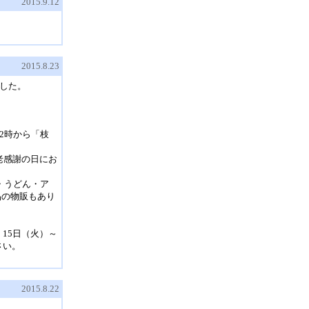
2015.9.12
2015.8.23
した。
2時から「枝
！
老感謝の日にお
・うどん・ア
品の物販もあり
15日（火）～
さい。
2015.8.22