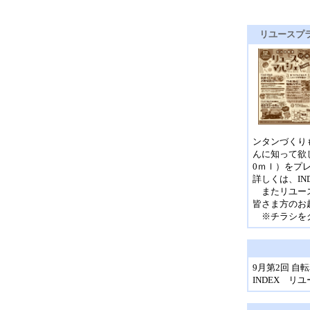
リユースプラ
ンタンづくり
んに知って欲
0ｍｌ）をプ
詳しくは、I
またリユース
皆さま方のお
※チラシをク
9月第2回 
INDEX 