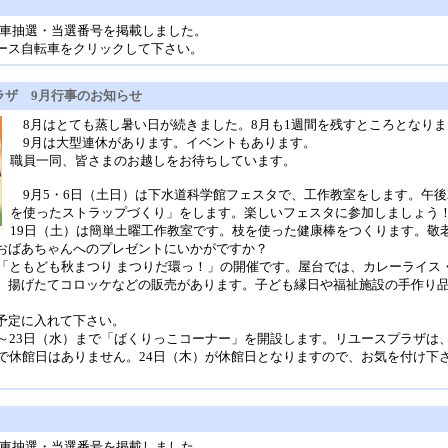
自転車抽選・当選番号を掲載しました。
リユース自転車をクリックして下さい。
ラザ 9月行事のお知らせ
8月はとても蒸し暑い日が続きました。8月も1週間を残すところとなりま
9月は大型連休があります。イベントもあります。
職員一同、皆さまのお越しをお待ちしています。
9月5・6日（土日）は下水道科学館フェスタで、工作教室をします。午後
を使ったストラップづくり」をします。楽しいフェスタに参加しましょう
19日（土）は簡単土曜工作教室です。枝を使った健康棒をつくります。敬
おばあちゃんへのプレゼントにいかがですか？
は「ともども秋まつり まつりだ環っ！」の開催です。屋台では、カレーライス
、揚げたてコロッケなどの販売があります。子ども縁日や福祉施設の手作り
予定に入れて下さい。
～23日（水）まで「ばくりっこコーナー」を開設します。リユースプラザは、
まで休館日はありません。24日（木）が休館日となりますので、お気を付け下
自転車抽選・当選番号を掲載しました。