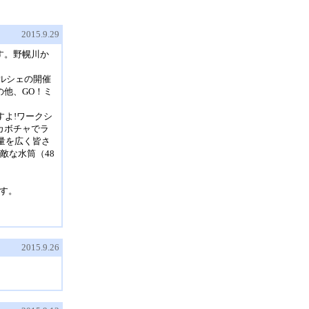
2015.9.29
す。野幌川か
ルシェの開催
他、GO！ミ
よ!ワークシ
カボチャでラ
量を広く皆さ
敵な水筒（48
ます。
2015.9.26