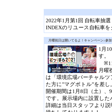
2022年1月第1回 自転車
INDEXのリユース自転車
月曜祝日は開いてるよ！キャンペーン♪参
1月
す。
※1
月曜
は「環境広場バーチャルツ
た方に”マグボトル”を差し
開催期間は1月8日（土）、
です。展示場内に設置した
詳細は当日スタッフより説