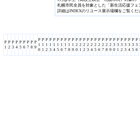
札幌市民全員を対象とした「新生活応援フェ
詳細はINDEXのリユース展示場欄をご覧くだ
P
P
P
P
P
P
P
P
P
P
P
P
P
P
P
P
P
P
P
P
P
P
P
P
P
P
P
P
P
P
P
P
P
P
P
P
1
1
1
1
1
1
1
1
1
1
2
2
2
2
2
2
2
2
2
2
3
3
3
3
3
3
3
1
2
3
4
5
6
7
8
9
0
1
2
3
4
5
6
7
8
9
0
1
2
3
4
5
6
7
8
9
0
1
2
3
4
5
6