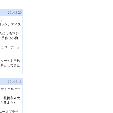
2014.8.20
す。
ロッケ、アイス
さんによるマジ
の手作り小物
っこコーナー」
ンターへお申込
家具としてまた
2014.8.13
リサイクルアー
ス。札幌市立大
落ちるようす」
ユースプラザ