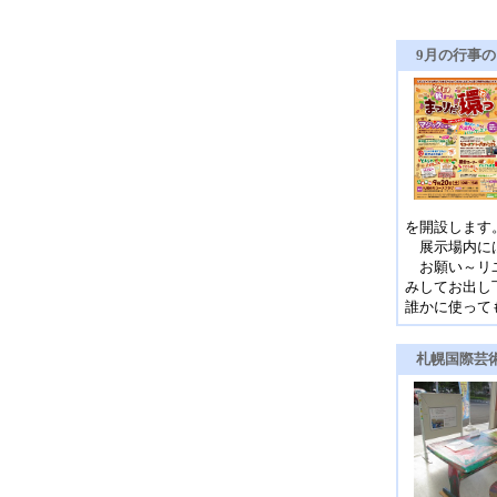
9月の行事
を開設します
展示場内には
お願い～リユ
みしてお出し
誰かに使って
札幌国際芸術