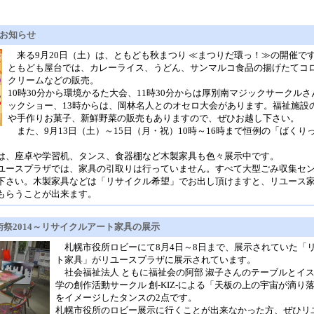
のお知らせ
来る9月20日（土）は、ともども秋まつり ≪まつりだ環っ！≫の開催で
ともども屋台では、カレーライス、うどん、サンマルコ食品の揚げたてコ
クリームなどの販売。
10時30分から環境かるた大会、11時30分からは厚別南マジックサークル
ックショー、13時からは、岡林名人とのオセロ大会があります。福祉施設
や手作りお菓子、新鮮野菜の販売もありますので、ぜひお越し下さい。
また、9月13日（土）～15日（月・祝）10時～16時まで恒例の「ばくり
。
、座卓や学習机、タンス、食器棚など木製家具も色々展示中です。
ースプラザでは、家具の引取りは行っていません。すべて大型ごみ収集セ
下さい。木製家具などは「リサイクル希望」でお出し頂けますと、リユース
もらうことが出来ます。
祭2014～リサイクルアート家具の展示
札幌市役所ロビーにて8月4日～8日まで、展示されていた「
ト家具」がリユースプラザに展示されています。
社会福祉法人 ともに福祉会の阿部 淑子さんのテーブルとイ
学の創作活動サークル 創-KIZ-による「天板の上の宇宙が滴り
をイメージしたタンスの2点です。
札幌市役所のロビー展示に行くことが出来なかった方、ぜひリ