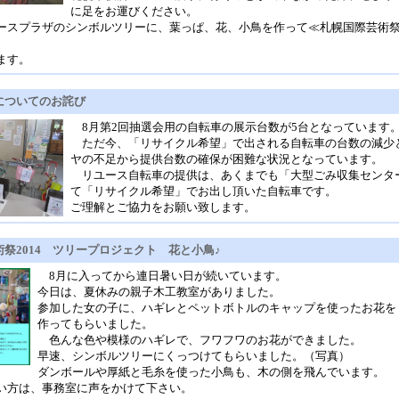
に足をお運びください。
ースプラザのシンボルツリーに、葉っぱ、花、小鳥を作って≪札幌国際芸術祭2
ます。
についてのお詫び
8月第2回抽選会用の自転車の展示台数が5台となっています
ただ今、「リサイクル希望」で出される自転車の台数の減少
ヤの不足から提供台数の確保が困難な状況となっています。
リユース自転車の提供は、あくまでも「大型ごみ収集センタ
て「リサイクル希望」でお出し頂いた自転車です。
ご理解とご協力をお願い致します。
祭2014 ツリープロジェクト 花と小鳥♪
8月に入ってから連日暑い日が続いています。
今日は、夏休みの親子木工教室がありました。
参加した女の子に、ハギレとペットボトルのキャップを使ったお花を
作ってもらいました。
色んな色や模様のハギレで、フワフワのお花ができました。
早速、シンボルツリーにくっつけてもらいました。（写真）
ダンボールや厚紙と毛糸を使った小鳥も、木の側を飛んでいます。
方は、事務室に声をかけて下さい。